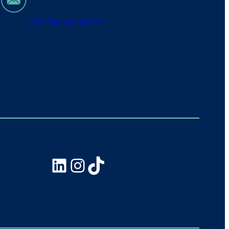
hola@
dejavuproject
.es
LinkedIn
Instagram
TikTok