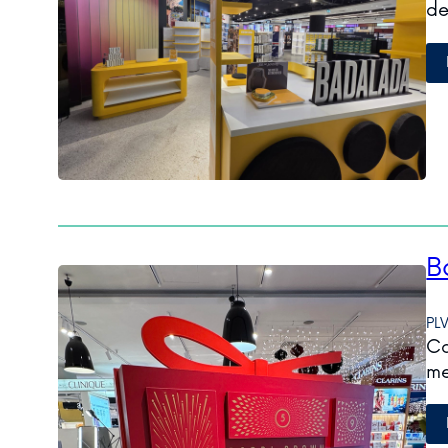
de
B
PL
Ca
me