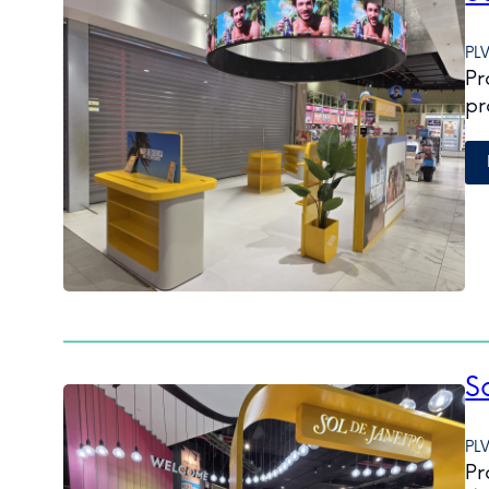
PL
Pr
pr
S
PL
Pr