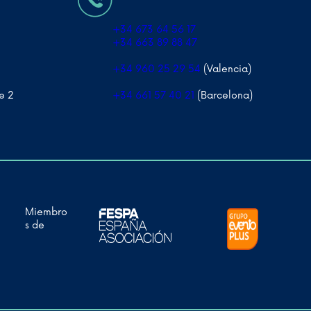
+34 673 64 56 17
+34 663 89 88 47
+34 960 25 29 54
(Valencia)
e 2
+34 661 57 40 21
(Barcelona)
Miembro
s de