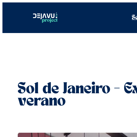
Saltar
al
S
contenido
Sol de Janeiro – 
verano