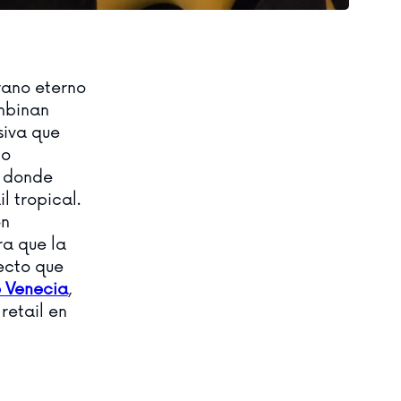
erano eterno
mbinan
siva que
do
, donde
l tropical.
on
ra que la
ecto que
o Venecia
,
retail en