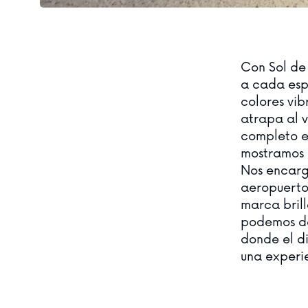
Con Sol de 
a cada esp
colores vib
atrapa al v
completo e
mostramos e
Nos encarg
aeropuerto
marca bril
podemos de
donde el di
una experi