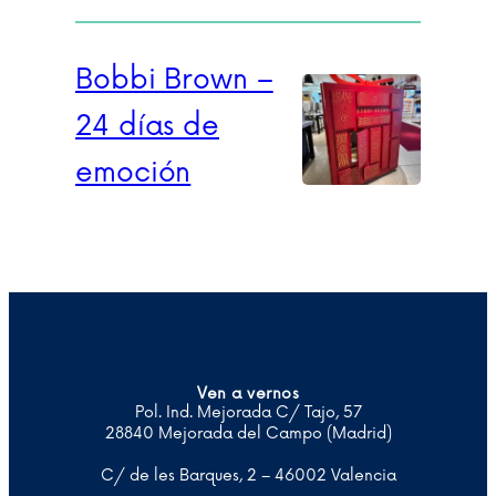
Bobbi Brown –
24 días de
emoción
Ven a vernos
Pol. Ind. Mejorada C/ Tajo, 57
28840 Mejorada del Campo (Madrid)
C/ de les Barques, 2 – 46002 Valencia