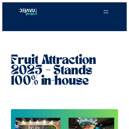
Saltar
al
contenido
Fruit Attraction
2025 – Stands
100% in-house