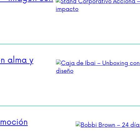
on alma y
emoción