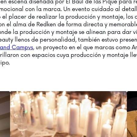
en escena diseñada por El Baúl de las Piqué para r
mocional con la marca. Un evento cuidado al detal
 el placer de realizar la producción y montaje, los 
ron el alma de Redken de forma directa y memorable
onde la producción y montaje se alinean para dar v
eauty llenos de personalidad, también estuvo prese
rand Campvs
, un proyecto en el que marcas como A
rillaron con espacios cuya producción y montaje ll
ipo.