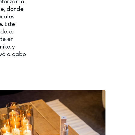
eforzar la
le, donde
cuales
. Este
ida a
nte en
mika y
evó a cabo