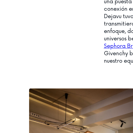
una puesta 
conexión e
Dejavu tuvo
transmitie
enfoque, d
universos b
Sephora B
Givenchy b
nuestro equ