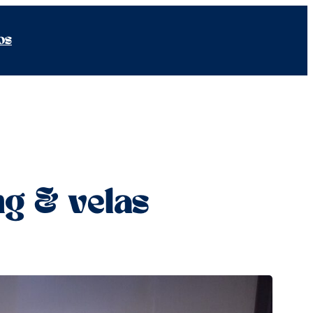
os
ng & velas