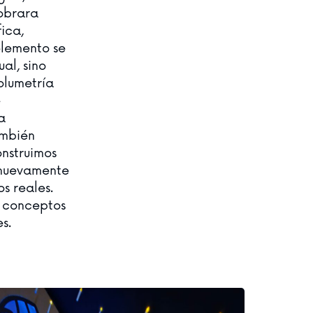
obrara
ica,
elemento se
al, sino
olumetría
e
a
ambién
nstruimos
 nuevamente
s reales.
 conceptos
s.