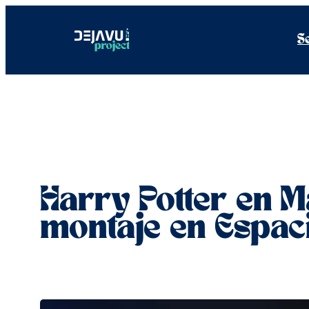
Saltar
al
S
contenido
Harry Potter en 
montaje en Espac