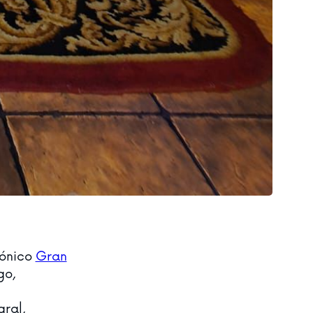
cónico
Gran
go,
ral,