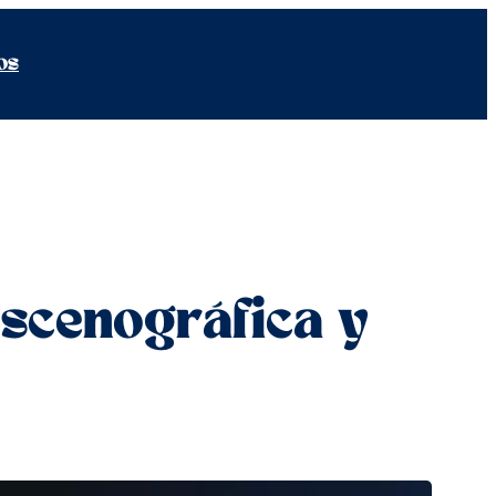
os
escenográfica y