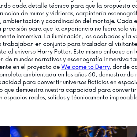
ando cada detalle técnico para que la propuesta c
rucción de muros y vidrieras, carpintería escenográf
n, ambientación y coordinación del montaje. Cada 
 precisión para que la experiencia no fuera solo visu
nte inmersiva. La iluminación, los acabados y la v
 trabajaban en conjunto para trasladar al visitant
e al universo Harry Potter. Este mismo enfoque en l
ón de mundos narrativos y escenografía inmersiva t
sente en el proyecto de
Welcome to Derry
, donde co
completa ambientada en los años 60, demostrando
acidad para convertir universos ficticios en espacio
o que demuestra nuestra capacidad para convertir
n espacios reales, sólidos y técnicamente impecable