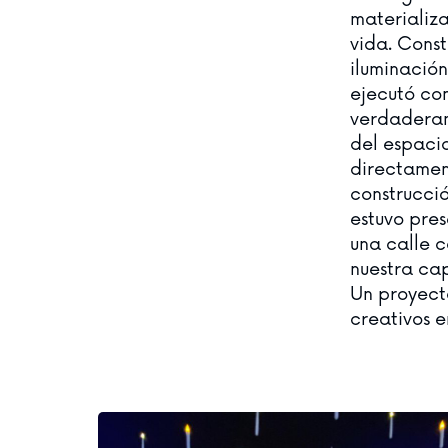
materializ
vida. Const
iluminació
ejecutó con
verdaderame
del espacio
directament
construcci
estuvo pre
una calle 
nuestra cap
Un proyect
creativos e